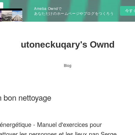
Ameba Owndで
今す
あなただけのホームページやブログをつくろう
utoneckuqary's Ownd
Blog
n bon nettoyage
énergétique - Manuel d'exercices pour
ettoyer les personnes et les lieux pan Serge