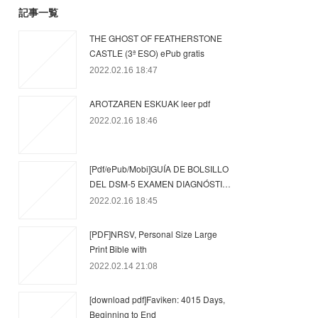
記事一覧
THE GHOST OF FEATHERSTONE
CASTLE (3ª ESO) ePub gratis
2022.02.16 18:47
AROTZAREN ESKUAK leer pdf
2022.02.16 18:46
[Pdf/ePub/Mobi]GUÍA DE BOLSILLO
DEL DSM-5 EXAMEN DIAGNÓSTI…
2022.02.16 18:45
[PDF]NRSV, Personal Size Large
Print Bible with
2022.02.14 21:08
[download pdf]Faviken: 4015 Days,
Beginning to End