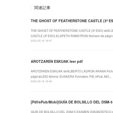
関連記事
THE GHOST OF FEATHERSTONE CASTLE (3ª ESO
THE GHOST OF FEATHERSTONE CASTLE (3ª ESO) deEL
CASTLE (3ª ESO) ELSPETH RAWSTRON Número de páginas:
2022.02.16 18:47
AROTZAREN ESKUAK leer pdf
AROTZAREN ESKUAK deALBERTO LADRON ARANA Ficha
páginas:252 Idioma: EUSKERA Formatos: Pdf, ePub, MO...
2022.02.16 18:46
[Pdf/ePub/Mobi]GUÍA DE BOLSILLO DEL DSM-5
GUÍA DE BOLSILLO DEL DSM-5 EXAMEN DIAGNÓSTICO de